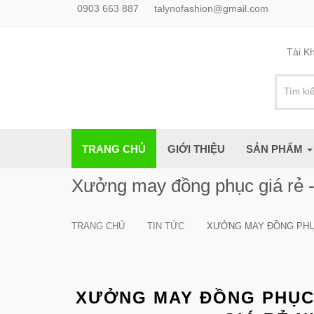
0903 663 887
talynofashion@gmail.com
Tài K
TRANG CHỦ
GIỚI THIỆU
SẢN PHẨM
Xưởng may đồng phục giá rẻ -
TRANG CHỦ
TIN TỨC
XƯỞNG MAY ĐỒNG PHỤC 
XƯỞNG MAY ĐỒNG PHỤC 