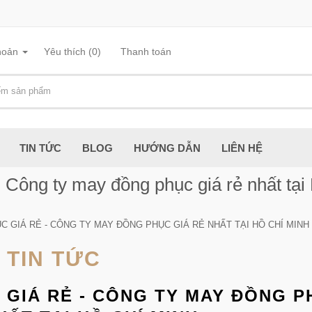
hoản
Yêu thích (0)
Thanh toán
TIN TỨC
BLOG
HƯỚNG DẪN
LIÊN HỆ
 Công ty may đồng phục giá rẻ nhất tại
GIÁ RẺ - CÔNG TY MAY ĐỒNG PHỤC GIÁ RẺ NHẤT TẠI HỒ CHÍ MINH
TIN TỨC
GIÁ RẺ - CÔNG TY MAY ĐỒNG P