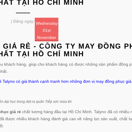
HẤT TẠI HỒ CHÍ MINH
| Đăng ngày:
Wednesday
01st
November
GIÁ RẺ - CÔNG TY MAY ĐỒNG P
2017
HẤT TẠI HỒ CHÍ MINH
ều khách hàng, giúp cho khách hàng có được những sản phẩm đồng p
nhất.
 Talyno có giá thành cạnh tranh hơn những đơn vị may đồng phục giá
ên đại học trong đợt ra quân Tiếp sức mùa thi
hục giá rẻ
chất lượng hàng đầu tại Hồ Chí Minh. Talyno đã có nhiều 
đã được nhiều khách hàng đánh giá cao về năng lực sản xuất, chất l
t.