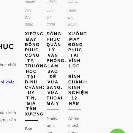
admin
admin
admin
July
July
June
27,
04,
27,
2026
2026
2026
XƯỞNG
ĐỒNG
XƯỞNG
MAY
PHỤC
MAY
ĐỒNG
QUẢN
ĐỒNG
HỤC
PHỤC
LÝ,
PHỤC
CÔNG
VĂN
TẠI
TY,
PHÒNG:
VĨNH
hục chất
TRƯỜNG
LÀM
LỘC
HỌC
SAO
-
TẠI
ĐỂ
BÌNH
 rẻ khác
.
BÌNH
VỪA
CHÁNH:
CHÁNH:
SANG,
KINH
UY
VỪA
NGHIỆM
TÍN,
THOẢI
12
GIÁ
MÁI?
NĂM
TẬN
năm kinh
XƯỞNG
Nhiều
Nhiều
ượng sản
anh
khách
Bạn
chị
hàng