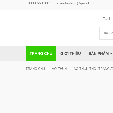
0903 663 887
talynofashion@gmail.com
Tài K
TRANG CHỦ
GIỚI THIỆU
SẢN PHẨM
TRANG CHỦ
ÁO THUN
ÁO THUN THỜI TRANG A