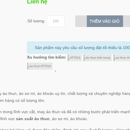
Liên hệ
Số lượng:
THÊM VÀO GIỎ
Sản phẩm này yêu cầu số lượng đặt tối thiểu là 100
Xu hướng tìm kiếm:
ATT010
áo thun thời trang
ao thun th
ao thun ATT010
y áo thun, áo sơ mi, áo khoác uy tín, chất lượng và chuyên nghiệp hàn
n hàng có số lượng lớn.
 trong lĩnh vực cắt, may áo thun và đã có những bước phát triển mạn
 lĩnh vực
sản xuất áo thun
, áo sơ mi, áo khoác.